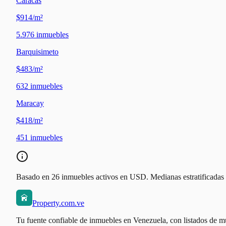
Caracas
$914/m²
5.976
inmuebles
Barquisimeto
$483/m²
632
inmuebles
Maracay
$418/m²
451
inmuebles
Basado en 26 inmuebles activos en USD. Medianas estratificadas po
Property.com.ve
Tu fuente confiable de inmuebles en Venezuela, con listados de mú