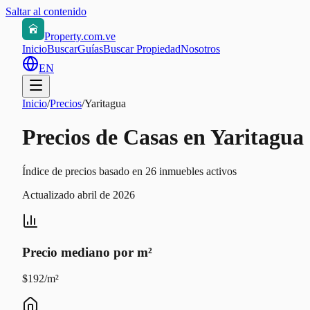
Saltar al contenido
Property.com.ve
Inicio
Buscar
Guías
Buscar Propiedad
Nosotros
EN
Inicio
/
Precios
/
Yaritagua
Precios de Casas en Yaritagua
Índice de precios basado en 26 inmuebles activos
Actualizado abril de 2026
Precio mediano por m²
$192/m²