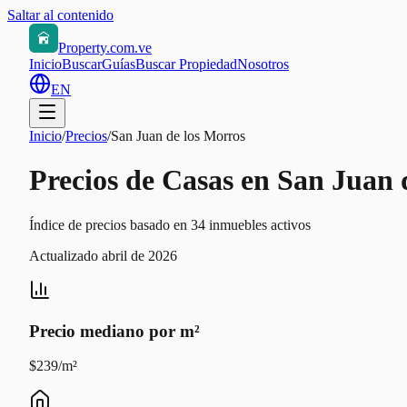
Saltar al contenido
Property.com.ve
Inicio
Buscar
Guías
Buscar Propiedad
Nosotros
EN
Inicio
/
Precios
/
San Juan de los Morros
Precios de Casas en San Juan 
Índice de precios basado en 34 inmuebles activos
Actualizado abril de 2026
Precio mediano por m²
$239/m²