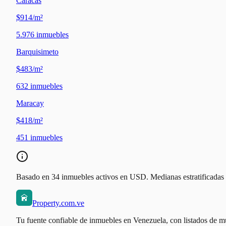
Caracas
$914/m²
5.976
inmuebles
Barquisimeto
$483/m²
632
inmuebles
Maracay
$418/m²
451
inmuebles
Basado en 34 inmuebles activos en USD. Medianas estratificadas po
Property.com.ve
Tu fuente confiable de inmuebles en Venezuela, con listados de mú