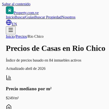
Saltar al contenido
Property.com.ve
Inicio
Buscar
Guías
Buscar Propiedad
Nosotros
EN
Inicio
/
Precios
/
Rio Chico
Precios de Casas en Rio Chico
Índice de precios basado en 84 inmuebles activos
Actualizado abril de 2026
Precio mediano por m²
$249/m²