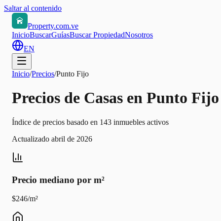
Saltar al contenido
Property.com.ve
Inicio
Buscar
Guías
Buscar Propiedad
Nosotros
EN
Inicio
/
Precios
/
Punto Fijo
Precios de Casas en Punto Fijo
Índice de precios basado en 143 inmuebles activos
Actualizado abril de 2026
Precio mediano por m²
$246/m²