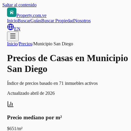
Saltar al contenido
Property.com.ve
Inicio
Buscar
Guías
Buscar Propiedad
Nosotros
EN
Inicio
/
Precios
/
Municipio San Diego
Precios de Casas en Municipio
San Diego
Índice de precios basado en 71 inmuebles activos
Actualizado abril de 2026
Precio mediano por m²
$651/m²