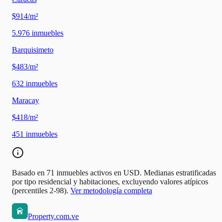
$914/m²
5.976
inmuebles
Barquisimeto
$483/m²
632
inmuebles
Maracay
$418/m²
451
inmuebles
Basado en 71 inmuebles activos en USD. Medianas estratificadas
por tipo residencial y habitaciones, excluyendo valores atípicos
(percentiles 2-98).
Ver metodología completa
Property.com.ve