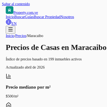
Saltar al contenido
Property.com.ve
Inicio
Buscar
Guías
Buscar Propiedad
Nosotros
EN
Inicio
/
Precios
/
Maracaibo
Precios de Casas en Maracaibo
Índice de precios basado en 199 inmuebles activos
Actualizado abril de 2026
Precio mediano por m²
$500/m²