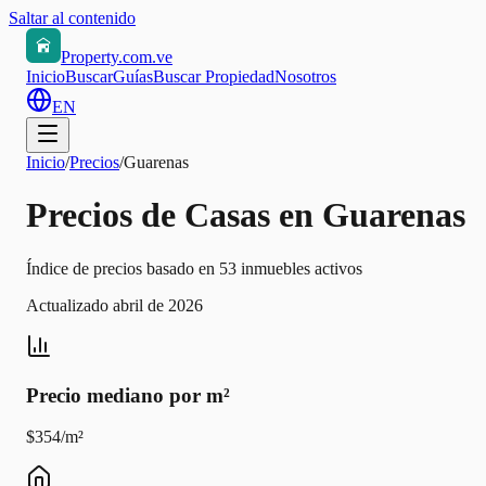
Saltar al contenido
Property.com.ve
Inicio
Buscar
Guías
Buscar Propiedad
Nosotros
EN
Inicio
/
Precios
/
Guarenas
Precios de Casas en Guarenas
Índice de precios basado en 53 inmuebles activos
Actualizado abril de 2026
Precio mediano por m²
$354/m²