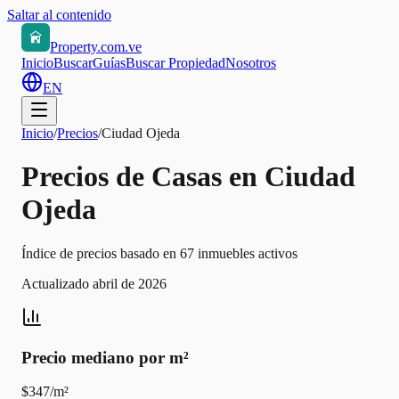
Saltar al contenido
Property.com.ve
Inicio
Buscar
Guías
Buscar Propiedad
Nosotros
EN
Inicio
/
Precios
/
Ciudad Ojeda
Precios de Casas en Ciudad
Ojeda
Índice de precios basado en 67 inmuebles activos
Actualizado abril de 2026
Precio mediano por m²
$347/m²