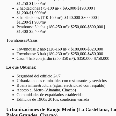
$1,250-$1,900/m²
2 habitaciones (75-100 m²): $95,000-$190,000 |
$1,200-$1,900/m²
3 habitaciones (110-160 m²): $140,000-$300,000 |
$1,200-$1,900/m²
Penthouse 3 hab+ (180-250 m²): $250,000-$600,000 |
$1,400-$2,400/m²
Townhouses/Casas
Townhouse 2 hab (120-160 m²): $180,000-$320,000
Townhouse 3 hab (180-230 m²): $250,000-$450,000
Casa 4 hab con jardín (250-350 m²): $350,000-$750,000
Lo que Obtienes
:
Seguridad del edificio 24/7
Urbanizaciones caminables con restaurantes y servicios
Buena infraestructura (agua, electricidad con respaldo)
Acceso al Metro (Altamira, Chacao)
Comunidades de expatriados establecidas
Edificios de 1960s-2010s, condición variada
Urbanizaciones de Rango Medio (La Castellana, Lo
Palos Grandes, Chacao)