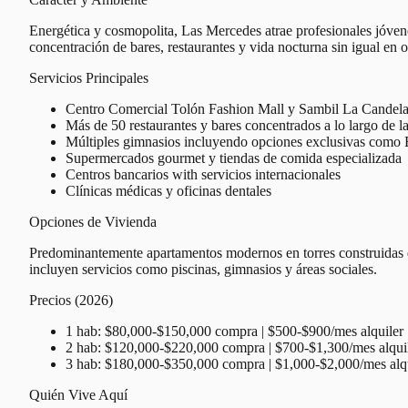
Energética y cosmopolita, Las Mercedes atrae profesionales jóvene
concentración de bares, restaurantes y vida nocturna sin igual en o
Servicios Principales
Centro Comercial Tolón Fashion Mall y Sambil La Candela
Más de 50 restaurantes y bares concentrados a lo largo de l
Múltiples gimnasios incluyendo opciones exclusivas com
Supermercados gourmet y tiendas de comida especializada
Centros bancarios with servicios internacionales
Clínicas médicas y oficinas dentales
Opciones de Vivienda
Predominantemente apartamentos modernos en torres construidas d
incluyen servicios como piscinas, gimnasios y áreas sociales.
Precios (2026)
1 hab: $80,000-$150,000 compra | $500-$900/mes alquiler
2 hab: $120,000-$220,000 compra | $700-$1,300/mes alqui
3 hab: $180,000-$350,000 compra | $1,000-$2,000/mes alq
Quién Vive Aquí