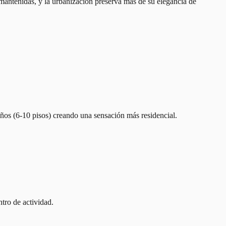
 mantenidas, y la urbanización preserva más de su elegancia de
ños (6-10 pisos) creando una sensación más residencial.
ntro de actividad.