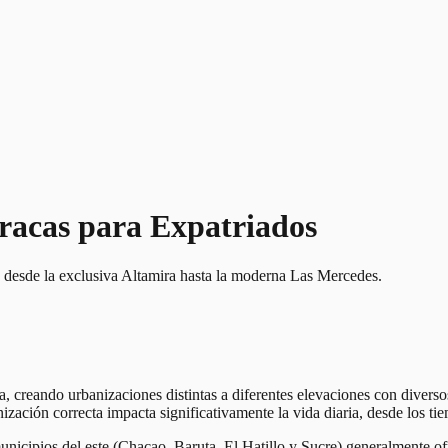
racas para Expatriados
 desde la exclusiva Altamira hasta la moderna Las Mercedes.
 creando urbanizaciones distintas a diferentes elevaciones con diversos
ización correcta impacta significativamente la vida diaria, desde los tie
unicipios del este (Chacao, Baruta, El Hatillo y Sucre) generalmente ofr