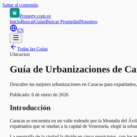
Saltar al contenido
Property.com.ve
Inicio
Buscar
Guías
Buscar Propiedad
Nosotros
EN
Todas las Guías
Ubicacion
Guía de Urbanizaciones de Ca
Descubre las mejores urbanizaciones en Caracas para expatriados,
Publicado:
6 de enero de 2026
Introducción
Caracas se encuentra en un valle rodeado por la Montaña del Ávila,
expatriados que se mudan a la capital de Venezuela, elegir la urban
La geografía de la ciudad la divide en cinco municipios, con los m