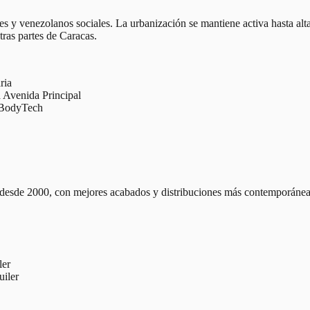
s y venezolanos sociales. La urbanización se mantiene activa hasta alta
tras partes de Caracas.
ria
a Avenida Principal
o BodyTech
esde 2000, con mejores acabados y distribuciones más contemporáneas 
ler
uiler