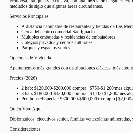
Frondosa, tranquila y exclusiva, con una mezcla de elegantes edif
mediados de siglo que algunas áreas circundantes.
Servicios Principales
A distancia caminable de restaurantes y tiendas de Las Mer
Cerca del centro comercial San Ignacio
Múltiples embajadas y residencias de embajadores
Colegios privados y centros culturales
Parques y espacios verdes
Opciones de Vivienda
Apartamentos más grandes con distribuciones clásicas, más alguno
Precios (2026)
2 hab: $120,000-$200,000 compra | $750-$1,200/mes alqui
3 hab: $180,000-$320,000 compra | $1,100-$1,800/mes alq
Penthouse/Especial: $300,000-$600,000+ compra | $2,000-
Quién Vive Aquí
Diplomáticos, ejecutivos senior, familias venezolanas adineradas, y
Consideraciones