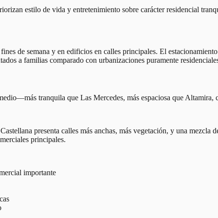
iorizan estilo de vida y entretenimiento sobre carácter residencial tra
fines de semana y en edificios en calles principales. El estacionamiento e
ntados a familias comparado con urbanizaciones puramente residenciale
 medio—más tranquila que Las Mercedes, más espaciosa que Altamira, c
Castellana presenta calles más anchas, más vegetación, y una mezcla de
merciales principales.
ercial importante
cas
o