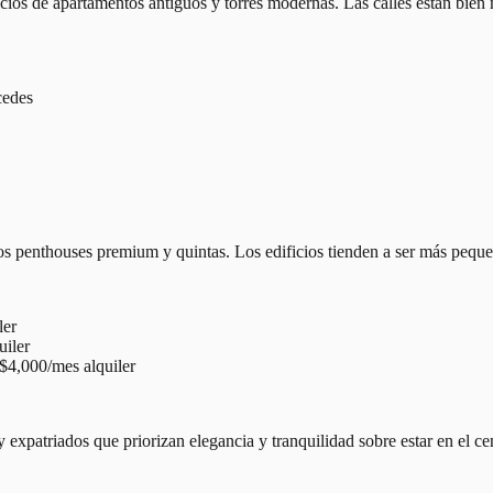
icios de apartamentos antiguos y torres modernas. Las calles están bien
cedes
s penthouses premium y quintas. Los edificios tienden a ser más peque
ler
uiler
$4,000/mes alquiler
 expatriados que priorizan elegancia y tranquilidad sobre estar en el ce