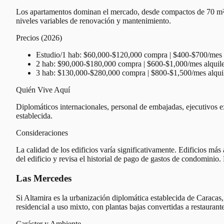
Los apartamentos dominan el mercado, desde compactos de 70 m² d
niveles variables de renovación y mantenimiento.
Precios (2026)
Estudio/1 hab: $60,000-$120,000 compra | $400-$700/mes a
2 hab: $90,000-$180,000 compra | $600-$1,000/mes alquil
3 hab: $130,000-$280,000 compra | $800-$1,500/mes alqui
Quién Vive Aquí
Diplomáticos internacionales, personal de embajadas, ejecutivos ext
establecida.
Consideraciones
La calidad de los edificios varía significativamente. Edificios m
del edificio y revisa el historial de pago de gastos de condominio.
Las Mercedes
Si Altamira es la urbanización diplomática establecida de Caracas
residencial a uso mixto, con plantas bajas convertidas a restaurante
Carácter y Ambiente